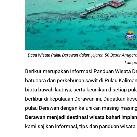
Desa Wisata Pulau Derawan dalam jajaran 50 Besar Anuge
katego
Berikut merupakan Informasi Panduan Wisata De
batubara dan perkebunan sawit di Pulau Kaliman
biota bawah lautnya, serta keunikan disetiap p
berlibur di kepulauan Derawan ini. Dapatkan ke
pulau Derawan dengan ke-unikan masing-masing 
Derawan menjadi destinasi wisata bahari impia
kami sajikan informasi, tips dan panduan wisata