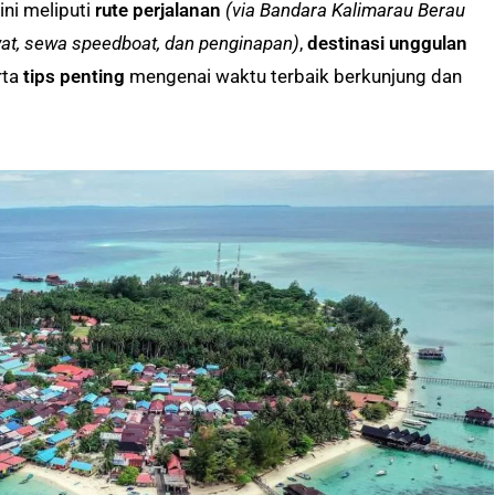
ni meliputi
rute perjalanan
(via Bandara Kalimarau Berau
wat, sewa
speedboat
, dan penginapan)
,
destinasi unggulan
rta
tips penting
mengenai waktu terbaik berkunjung dan