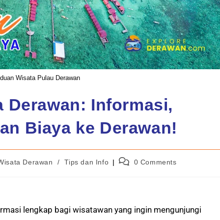
nduan Wisata Pulau Derawan
 Derawan: Informasi,
 dan Biaya ke Derawan!
Wisata Derawan
/
Tips dan Info
0 Comments
formasi lengkap bagi wisatawan yang ingin mengunjungi