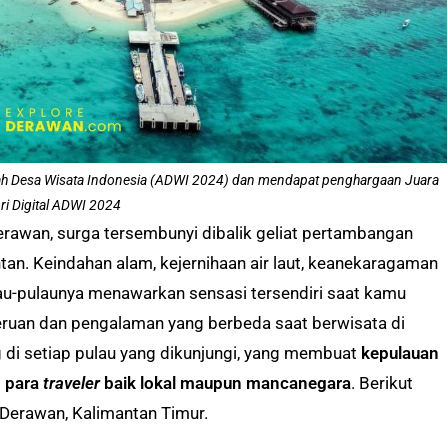
rah Desa Wisata Indonesia (ADWI 2024) dan mendapat penghargaan Juara
ri Digital ADWI 2024
rawan, surga tersembunyi dibalik geliat pertambangan
tan. Keindahan alam, kejernihaan air laut, keanekaragaman
ulau-pulaunya menawarkan sensasi tersendiri saat kamu
seruan dan pengalaman yang berbeda saat berwisata di
di setiap pulau yang dikunjungi, yang membuat
kepulauan
n para
traveler
baik lokal maupun mancanegara
. Berikut
 Derawan, Kalimantan Timur.