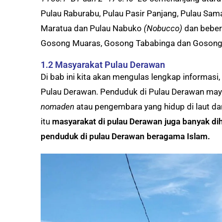
Pulau Raburabu, Pulau Pasir Panjang, Pulau Sam
Maratua dan Pulau Nabuko
(Nobucco)
dan beber
Gosong Muaras, Gosong Tababinga dan Goson
1.2 Masyarakat Pulau Derawan
Di bab ini kita akan mengulas lengkap informas
Pulau Derawan. Penduduk di Pulau Derawan mayo
nomaden
atau pengembara yang hidup di laut da
itu
masyarakat di pulau Derawan juga banyak dih
penduduk di pulau Derawan beragama Islam.